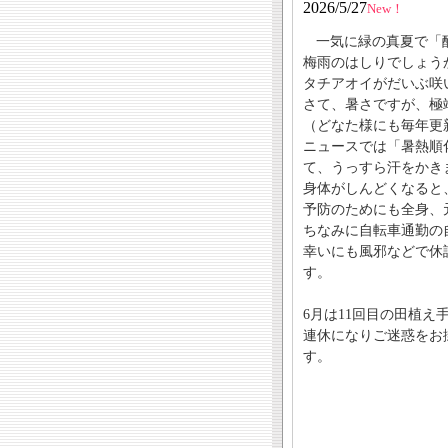
2026/5/27
New！
一気に緑の真夏で「
梅雨のはしりでしょう
タチアオイがだいぶ咲
さて、暑さですが、極
（どなた様にも毎年更
ニュースでは「暑熱順
て、うっすら汗をかき
身体がしんどくなると
予防のためにも全身、
ちなみに自転車通勤の
幸いにも風邪などで休
す。
6月は11回目の田植
連休になりご迷惑をお
す。