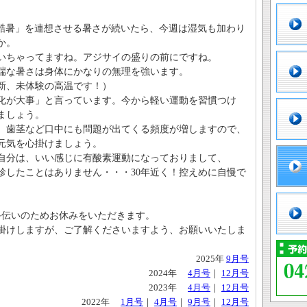
酷暑」を連想させる暑さが続いたら、今週は湿気も加わり
か。
いちゃってますね。アジサイの盛りの前にですね。
端な暑さは身体にかなりの無理を強います。
新、未体験の高温です！）
化が大事」と言っています。今から軽い運動を習慣つけ
ましょう。
、歯茎など口中にも問題が出てくる頻度が増しますので、
元気を心掛けましょう。
自分は、いい感じに有酸素運動になっておりまして、
診したことはありません・・・30年近く！控えめに自慢で
え手伝いのためお休みをいただきます。
掛けしますが、ご了解くださいますよう、お願いいたしま
2025年
9月号
2024年
4月号
｜
12月号
2023年
4月号
｜
12月号
2022年
1月号
｜
4月号
｜
9月号
｜
12月号