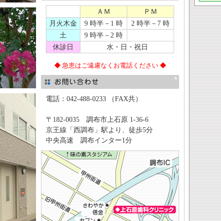
ＡＭ
ＰＭ
月火木金
9 時半－1 時
2 時半－7 時
土
9 時半－2 時
休診日
水・日・祝日
◆ 急患はご遠慮なくお電話ください ◆
電話：042-488-0233 （FAX共）
〒182-0035 調布市上石原 1-36-6
京王線「西調布」駅より、徒歩5分
中央高速 調布インター1分