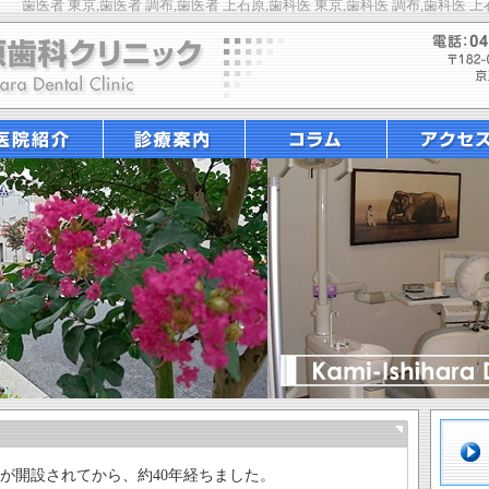
歯医者 東京,歯医者 調布,歯医者 上石原,歯科医 東京,歯科医 調布,歯科医 上
が開設されてから、約40年経ちました。